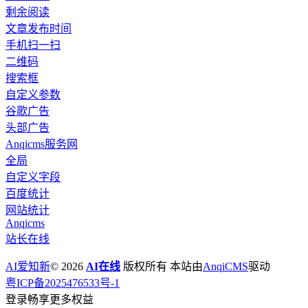
剩余阅读
文章发布时间
手机扫一扫
二维码
搜索框
自定义参数
谷歌广告
头部广告
Anqicms服务网
全局
自定义字段
百度统计
网站统计
Anqicms
站长在线
AI爱知新
© 2026
AI在线
版权所有 本站由
AnqiCMS
驱动
粤ICP备2025476533号-1
登录畅享更多权益