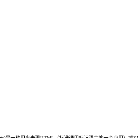
yle Sheets)是一种用来表现HTML（标准通用标记语言的一个