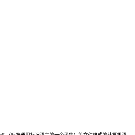
应用）或XML（标准通用标记语言的一个子集）等文件样式的计算机语