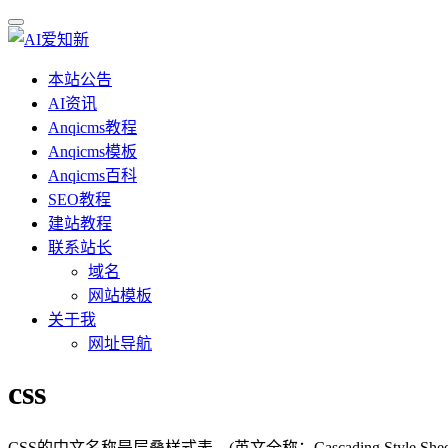
本站公告
AI资讯
Anqicms教程
Anqicms模板
Anqicms百科
SEO教程
建站教程
联系站长
域名
网站模板
关于我
网址导航
css
CSS的中文名称是层叠样式表。(英文全称：Cascading St