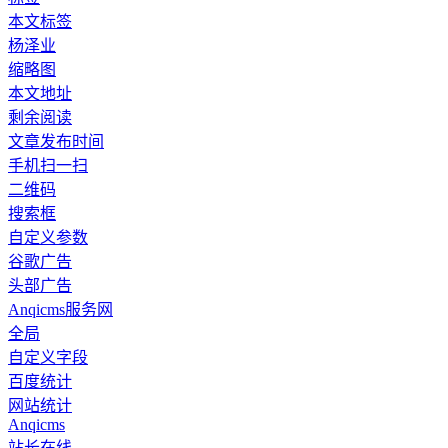
本文标签
杨泽业
缩略图
本文地址
剩余阅读
文章发布时间
手机扫一扫
二维码
搜索框
自定义参数
谷歌广告
头部广告
Anqicms服务网
全局
自定义字段
百度统计
网站统计
Anqicms
站长在线