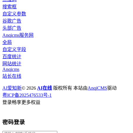
搜索框
自定义参数
谷歌广告
头部广告
Anqicms服务网
全局
自定义字段
百度统计
网站统计
Anqicms
站长在线
AI爱知新
© 2026
AI在线
版权所有 本站由
AnqiCMS
驱动
粤ICP备2025476533号-1
登录畅享更多权益
密码登录