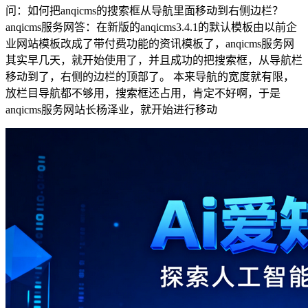
问：如何把anqicms的搜索框从导航里面移动到右侧边栏？
anqicms服务网答：在新版的anqicms3.4.1的默认模板由以前企
业网站模板改成了带付费功能的资讯模板了，anqicms服务网
其实早几天，就开始使用了，并且成功的把搜索框，从导航栏
移动到了，右侧的边栏的顶部了。 本来导航的宽度就有限，
放栏目导航都不够用，搜索框还占用，肯定不好啊，于是
anqicms服务网站长杨泽业，就开始进行移动