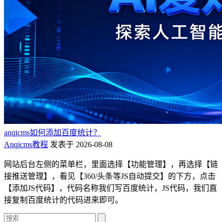
anqicms如何添加百度统计？
Anqicms教程
发表于 2026-08-08
网站后台左侧的菜单栏，里面选择【功能管理】，再选择【链
接推送管理】，看见【360/头条等JS自动提交】的下方，点击
【添加JS代码】，代码名称我们写百度统计，JS代码，我们直
接复制百度统计的代码进来即可。