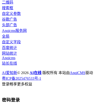
二维码
搜索框
自定义参数
谷歌广告
头部广告
Anqicms服务网
全局
自定义字段
百度统计
网站统计
Anqicms
站长在线
AI爱知新
© 2026
AI在线
版权所有 本站由
AnqiCMS
驱动
粤ICP备2025476533号-1
登录畅享更多权益
密码登录