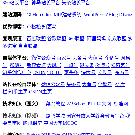
360站长平台
神马站长平台
头条站长平台
建站源码
：
GitHub
Gitee
MIP建站系统
WordPress
ZBlog
Discuz
优秀博客：
卢松松
知更鸟
变现渠道
：
百度联盟
谷歌联盟
360联盟
阿里妈妈
京东联盟
多
多进宝
当当联盟
自媒体平台
：
微信公众号
百家号
头条号
大鱼号
企鹅号
网易
号
搜狐号
新浪看点
大风号
一点号
趣头条
微博号
爱奇艺号
知乎创作中心
CSDN
51CTO
惠头条
快传号
搜狗号
东方号
站长在线
自媒体
：
微信公众号
头条号
大鱼号
企鹅号
A5专
栏
知乎主页
CSDN主页
技术知识（图文）
：
菜鸟教程
W3School
PHP中文网
标准网
技术知识（视频）
：
路飞学城
国家开放大学终身教育平台
我
要自学网
腾讯课堂
中国大学MOOC