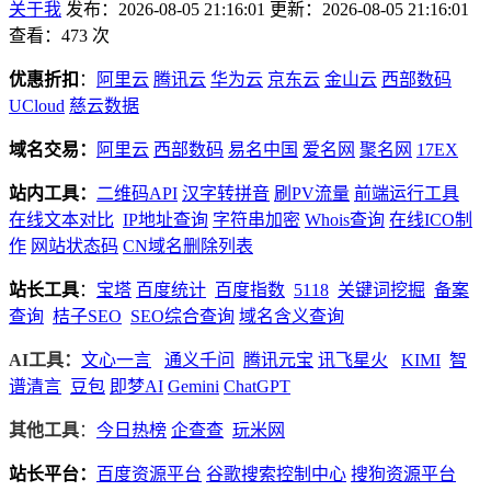
关于我
发布：2026-08-05 21:16:01
更新：2026-08-05 21:16:01
查看：473 次
优惠折扣
：
阿里云
腾讯云
华为云
京东云
金山云
西部数码
UCloud
慈云数据
域名交易：
阿里云
西部数码
易名中国
爱名网
聚名网
17EX
站内工具：
二维码API
汉字转拼音
刷PV流量
前端运行工具
在线文本对比
IP地址查询
字符串加密
Whois查询
在线ICO制
作
网站状态码
CN域名删除列表
站长工具
：
宝塔
百度统计
百度指数
5118
关键词挖掘
备案
查询
桔子SEO
SEO综合查询
域名含义查询
AI工具：
文心一言
通义千问
腾讯元宝
讯飞星火
KIMI
智
谱清言
豆包
即梦AI
Gemini
ChatGPT
其他工具
：
今日热榜
企查查
玩米网
站长平台：
百度资源平台
谷歌搜索控制中心
搜狗资源平台