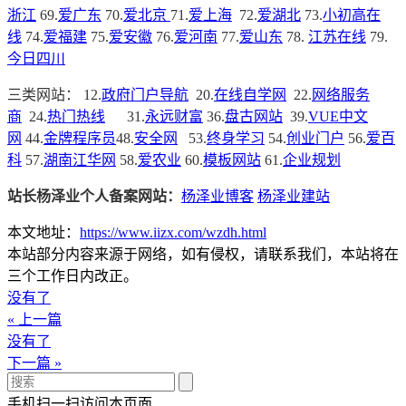
浙江
69.
爱广东
70.
爱北京
71.
爱上海
72.
爱湖北
73.
小初高在
线
74.
爱福建
75.
爱安徽
76.
爱河南
77.
爱山东
78.
江苏在线
79.
今日四川
三类网站：
12.
政府门户导航
20.
在线自学网
22.
网络服务
商
24.
热门热线
31.
永远财富
36.
盘古网站
39.
VUE中文
网
44.
金牌程序员
48.
安全网
53.
终身学习
54.
创业门户
56.
爱百
科
57.
湖南江华网
58.
爱农业
60.
模板网站
61.
企业规划
站长杨泽业个人备案网站：
杨泽业博客
杨泽业建站
本文地址：
https://www.iizx.com/wzdh.html
本站部分内容来源于网络，如有侵权，请联系我们，本站将在
三个工作日内改正。
没有了
« 上一篇
没有了
下一篇 »
手机扫一扫访问本页面