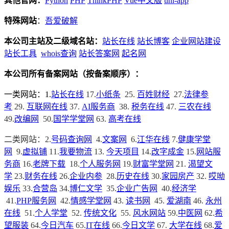
其他官网：
Python
PHP
ThinkPHP
Vue中文版
uni-app
特殊网站
：
吾爱破解
本公司主站及二级域名站：
站长在线
站长博客
企业网站建设
站长工具
whois查询
站长答案网
起名网
本公司所有备案网站（按备案顺序）：
一类网站：1.
站长在线
17.
小纸条
25.
百姓财经
27.
法律参
考
29.
互联网在线
37.
AI服务商
38.
税务在线
47.
三农在线
49.
改编网
50.
国学学堂网
63.
高考在线
二类网站：
2.
号码查询网
4.
文案网
6.
江华在线
7.
健康学堂
网
9.
虚拟铺
11.
我要物流
13.
今天项目
14.
改字成金
15.
网站服
务商
16.
老牌下载
18.
个人服务网
19.
财富学堂网
21.
渴望文
学
23.
财务在线
26.
企业内参
28.
历史在线
30.
家园房产
32.
哎呦
娱乐
33.
合营岛
34.
博仁文学
35.
企业广告网
40.
经济学
41.
PHP服务网
42.
情感学堂网
43.
读书网
45.
爱湖南
46.
永州
在线
51.
个人学堂
52.
传统文化
55.
风水网站
59.
中医网
62.
希
望服装
64.
今日汽车
65.
IT在线
66.
今日文学
67.
大学在线
68.
爱