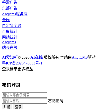
谷歌广告
头部广告
Anqicms服务网
全局
自定义字段
百度统计
网站统计
Anqicms
站长在线
AI爱知新
© 2026
AI在线
版权所有 本站由
AnqiCMS
驱动
粤ICP备2025476533号-1
登录畅享更多权益
密码登录
忘记密码
注册
登录