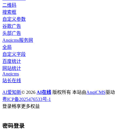
二维码
搜索框
自定义参数
谷歌广告
头部广告
Anqicms服务网
全局
自定义字段
百度统计
网站统计
Anqicms
站长在线
AI爱知新
© 2026
AI在线
版权所有 本站由
AnqiCMS
驱动
粤ICP备2025476533号-1
登录畅享更多权益
密码登录