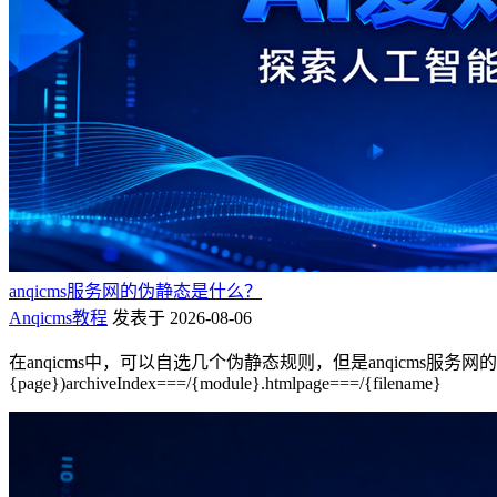
anqicms服务网的伪静态是什么？
Anqicms教程
发表于 2026-08-06
在anqicms中，可以自选几个伪静态规则，但是anqicms服务网的伪静态规则是自
{page})archiveIndex===/{module}.htmlpage===/{filename}