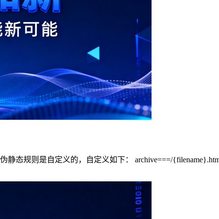
定义的，自定义如下： archive===/{filename}.htmlcategor