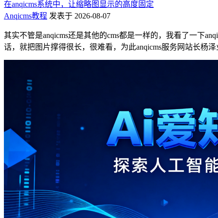
在anqicms系统中，让缩略图显示的高度固定
Anqicms教程
发表于 2026-08-07
其实不管是anqicms还是其他的cms都是一样的，我看了一下
话，就把图片撑得很长，很难看，为此anqicms服务网站长